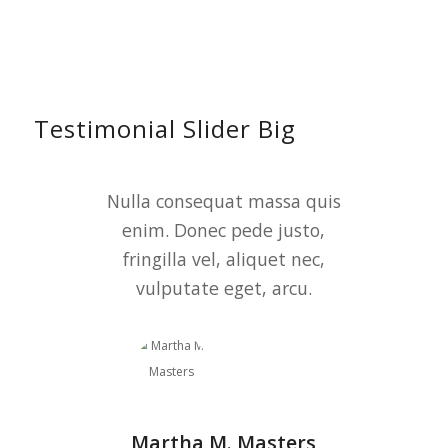
Martha M. Masters
Marketing
–
WikiTravel
Testimonial Slider Big
Nulla consequat massa quis
In enim justo, rhoncus ut,
enim. Donec pede justo,
imperdiet a, venenatis
vitae, justo. Nullam dictum
fringilla vel, aliquet nec,
felis eu pede mollis pretium.
vulputate eget, arcu.
Martha M. Masters
Anna Vandana