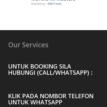
Marketing
CEO
–
–
Media Wiki
WikiTravel
Our Services
UNTUK BOOKING SILA
HUBUNGI (CALL/WHATSAPP) :
KLIK PADA NOMBOR TELEFON
UNTUK WHATSAPP